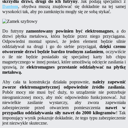
skrzydła drzwi, drugi do ich futryny
. Jak podają specjaliści z
Dantom
, obydwa muszą znajdować się dokładnie na tej samej
wysokości tak, aby po zamknięciu mogły się ze sobą stykać.
Do futryny
zamontowany powinien być elektromagnes
, a do
drzwi płytka metalowa, która będzie przez niego przyciągana.
Odpowiedni montaż sprawi, że jeden element będzie silnie
oddziaływał na drugi i go do siebie przyciągał,
dzięki czemu
otworzenie drzwi będzie bardzo trudnym zadaniem
, oczywiście
o ile nie będzie posiadało się specjalnej karty lub chipu
magnetycznego w innej postaci, które umożliwią odcięcie zasilania i
sprawią, że
elektromagnes przestanie oddziaływać na płytkę
metalową.
Aby cała ta konstrukcja działała poprawnie,
należy zapewnić
zworze elektromagnetycznej odpowiednie źródło zasilania
.
Pobór mocy nie musi być duży, to urządzenie nie potrzebuje
nieograniczonej mocy, aby móc odpowiednio funkcjonować. Już
niewielkie zasilanie wystarczy, aby zwora zapewniała
zabezpieczenie przed otwarciem pomieszczenia
nawet w
przypadku oddziaływania siły nawet do 2000 kilogramów
! Tak
imponujący wynik pokazuje dokładnie, że tego typu zabezpieczenie
jest niezwykle skuteczne.