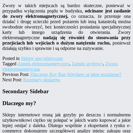
Zwory w takich miejscach są bardzo skuteczne, ponieważ w
przypadku wyłączenia prądu w budynku,
odcinane jest zasilanie
do zwory elektromagnetycznej,
co oznacza, że przestaje ona
działać i drogę ucieczki przed pożarem lub inną katastrofą można
swobodnie otworzyć, bez konieczności posiadania specjalistycznej
karty lub innego urządzenia do otwierania. Zwory
elektromagnetyczne
nadają się również do stosowania przy
przejściach lub wejściach o dużym natężeniu ruchu,
ponieważ
działają szybko i sprawnie i są odporne na zużywanie.
Posted in
Sklepy specjalistyczne
Tagged
Zamek elektromagnetyczny
,
Zamek szyfrowy
,
Zwora
elektromagnetyczna
Previous Post:
Dlaczego Ray Ban Wayfarer są takie popularne?
Next Post:
Rozmiary okularów
Secondary Sidebar
Dlaczego my?
Sklepy internetowe rosną jak grzyby po deszczu i normalnemu
użytkownikowi ciężko się połapać w jakich warto kupować a jakie
lepiej omijać z daleka. Dlatego wspólnie z ekspertami z rynku e-
commerce dokonujemy szczegółowej analizy miejsc zakupu oraz