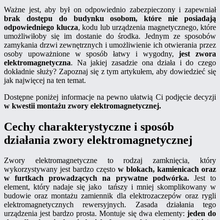
Ważne jest, aby był on odpowiednio zabezpieczony i zapewniał
brak dostępu do budynku osobom, które nie posiadają
odpowiedniego klucza
, kodu lub urządzenia magnetycznego, które
umożliwiłoby się im dostanie do środka. Jednym ze sposobów
zamykania drzwi zewnętrznych i umożliwienie ich otwierania przez
osoby upoważnione w sposób łatwy i wygodny,
jest zwora
elektromagnetyczna
. Na jakiej zasadzie ona działa i do czego
dokładnie służy? Zapoznaj się z tym artykułem, aby dowiedzieć się
jak najwięcej na ten temat.
Dostępne poniżej informacje na pewno ułatwią Ci podjęcie decyzji
w kwestii montażu zwory elektromagnetycznej.
Cechy charakterystyczne i sposób
działania zwory elektromagnetycznej
Zwory elektromagnetyczne to rodzaj zamknięcia, który
wykorzystywany jest bardzo często
w blokach, kamienicach oraz
w furtkach prowadzących na prywatne podwórka.
Jest to
element, który nadaje się jako tańszy i mniej skomplikowany w
budowie oraz montażu zamiennik dla elektrozaczepów oraz rygli
elektromagnetycznych rewersyjnych. Zasada działania tego
urządzenia jest bardzo prosta. Montuje się dwa elementy:
jeden do