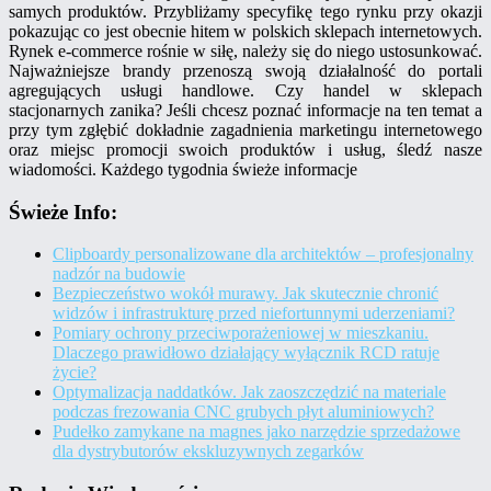
samych produktów. Przybliżamy specyfikę tego rynku przy okazji
pokazując co jest obecnie hitem w polskich sklepach internetowych.
Rynek e-commerce rośnie w siłę, należy się do niego ustosunkować.
Najważniejsze brandy przenoszą swoją działalność do portali
agregujących usługi handlowe. Czy handel w sklepach
stacjonarnych zanika? Jeśli chcesz poznać informacje na ten temat a
przy tym zgłębić dokładnie zagadnienia marketingu internetowego
oraz miejsc promocji swoich produktów i usług, śledź nasze
wiadomości. Każdego tygodnia świeże informacje
Świeże Info:
Clipboardy personalizowane dla architektów – profesjonalny
nadzór na budowie
Bezpieczeństwo wokół murawy. Jak skutecznie chronić
widzów i infrastrukturę przed niefortunnymi uderzeniami?
Pomiary ochrony przeciwporażeniowej w mieszkaniu.
Dlaczego prawidłowo działający wyłącznik RCD ratuje
życie?
Optymalizacja naddatków. Jak zaoszczędzić na materiale
podczas frezowania CNC grubych płyt aluminiowych?
Pudełko zamykane na magnes jako narzędzie sprzedażowe
dla dystrybutorów ekskluzywnych zegarków