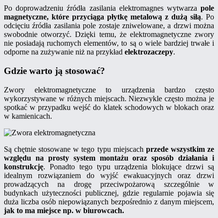
Po doprowadzeniu źródła zasilania elektromagnes wytwarza
pole
magnetyczne, które przyciąga płytkę metalową z dużą siłą
. Po
odcięciu źródła zasilania pole zostaje zniwelowane, a drzwi można
swobodnie otworzyć. Dzięki temu, że elektromagnetyczne zwory
nie posiadają ruchomych elementów, to są o wiele bardziej trwałe i
odporne na zużywanie niż na przykład
elektrozaczepy
.
Gdzie warto ją stosować?
Zwory elektromagnetyczne to urządzenia bardzo często
wykorzystywane w różnych miejscach. Niezwykle często można je
spotkać w przypadku wejść do klatek schodowych w blokach oraz
w kamienicach.
Są chętnie stosowane w tego typu miejscach
przede wszystkim ze
względu na prosty system montażu oraz sposób działania i
konstrukcję
. Ponadto tego typu urządzenia blokujące drzwi są
idealnym rozwiązaniem do wyjść ewakuacyjnych oraz drzwi
prowadzących na drogę przeciwpożarową szczególnie w
budynkach użyteczności publicznej, gdzie regularnie pojawia się
duża liczba osób niepowiązanych bezpośrednio z danym miejscem,
jak to ma miejsce np. w biurowcach.