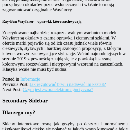
porządnych okularów przeciwsłonecznych i właśnie to mogą
zagwarantować oryginalne Wayfarery.
Ray-Ban Wayfarer – oprawki, które zachwycają
Zdecydowane najbardziej rozpoznawalnym wariantem modelu
Wayfarer są okulary z czarną oprawką i ciemnymi szkłami. W
ofercie marki pojawiło się od ich czasu jednak wiele równie
ciekawych, stylowych i bardziej szalonych propozycji, z którymi
łatwo stworzyć zachwycające stylizacje. Wśród najmodniejszych w
sezonie 2019 z pewnością znajdą się te z powłoką lustrzaną,
kolorowymi soczewkami i nietypowymi wzorami na zausznikach.
Klasyka wcale nie musi być nudna!
Posted in
Informacje
Previous Post:
Jak regulować brwi i nadawać im kształt?
Next Post:
Czym jest zwora elektromagnetyczna?
Secondary Sidebar
Dlaczego my?
Sklepy internetowe rosną jak grzyby po deszczu i normalnemu
użytkownikowi ciężko się połapać w jakich warto kupować a jakie