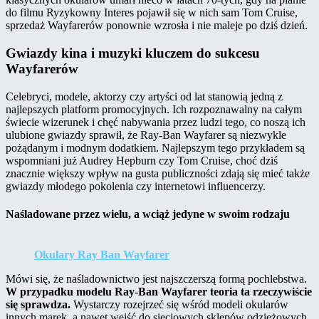
do filmu Ryzykowny Interes pojawił się w nich sam Tom Cruise,
sprzedaż Wayfarerów ponownie wzrosła i nie maleje po dziś dzień.
Gwiazdy kina i muzyki kluczem do sukcesu
Wayfarerów
Celebryci, modele, aktorzy czy artyści od lat stanowią jedną z
najlepszych platform promocyjnych. Ich rozpoznawalny na całym
świecie wizerunek i chęć nabywania przez ludzi tego, co noszą ich
ulubione gwiazdy sprawił, że Ray-Ban Wayfarer są niezwykle
pożądanym i modnym dodatkiem. Najlepszym tego przykładem są
wspomniani już Audrey Hepburn czy Tom Cruise, choć dziś
znacznie większy wpływ na gusta publiczności zdają się mieć także
gwiazdy młodego pokolenia czy internetowi influencerzy.
Naśladowane przez wielu, a wciąż jedyne w swoim rodzaju
Okulary Ray Ban Wayfarer
Mówi się, że naśladownictwo jest najszczerszą formą pochlebstwa.
W przypadku modelu Ray-Ban Wayfarer teoria ta rzeczywiście
się sprawdza.
Wystarczy rozejrzeć się wśród modeli okularów
innych marek, a nawet wejść do sieciowych sklepów odzieżowych