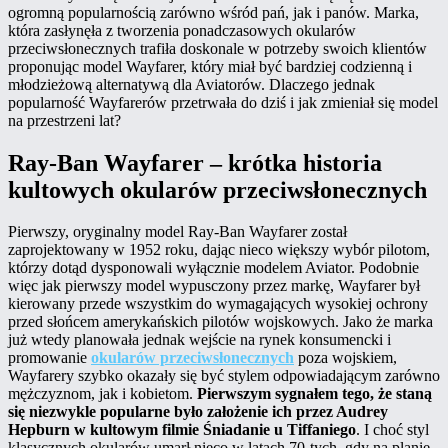
ogromną popularnością zarówno wśród pań, jak i panów. Marka,
która zasłynęła z tworzenia ponadczasowych okularów
przeciwsłonecznych trafiła doskonale w potrzeby swoich klientów
proponując model Wayfarer, który miał być bardziej codzienną i
młodzieżową alternatywą dla Aviatorów. Dlaczego jednak
popularność Wayfarerów przetrwała do dziś i jak zmieniał się model
na przestrzeni lat?
Ray-Ban Wayfarer – krótka historia
kultowych okularów przeciwsłonecznych
Pierwszy, oryginalny model Ray-Ban Wayfarer został
zaprojektowany w 1952 roku, dając nieco większy wybór pilotom,
którzy dotąd dysponowali wyłącznie modelem Aviator. Podobnie
więc jak pierwszy model wypusczony przez markę, Wayfarer był
kierowany przede wszystkim do wymagających wysokiej ochrony
przed słońcem amerykańskich pilotów wojskowych. Jako że marka
już wtedy planowała jednak wejście na rynek konsumencki i
promowanie
okularów przeciwsłonecznych
poza wojskiem,
Wayfarery szybko okazały się być stylem odpowiadającym zarówno
mężczyznom, jak i kobietom.
Pierwszym sygnałem tego, że staną
się niezwykle popularne było założenie ich przez Audrey
Hepburn w kultowym filmie Śniadanie u Tiffaniego
. I choć styl
klasycznych okularów umarł nieco w latach 70-tych, gdy na planie