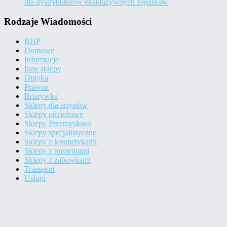
dla dystrybutorów ekskluzywnych zegarków
Rodzaje Wiadomości
BHP
Domowe
Informacje
Inne sklepy
Optyka
Prawne
Rozrywka
Sklepy dla artystów
Sklepy odzieżowe
Sklepy Przemysłowe
Sklepy specjalistyczne
Sklepy z kosmetykami
Sklepy z prezentami
Sklepy z zabawkami
Transport
Usługi