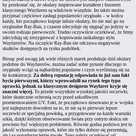
by przekonać się, że okulary inspirowane kształtem i fasonem
klasycznego Wayfarera są właściwie wszędzie. Im także można
przypisać częściowe zasługi popularności oryginału – w końcu
każdy, kto początkowo kupuje tańsze okulary, bo nie stać go na
oryginalne Ray-Ban, z czasem zdecyduje się sięgnąć po jedyny w
swoim rodzaju pierwowzór. Trudno oczywiście oczekiwać, że firmy
zdecydują się zrezygnować z kopiowania unikalnego stylu
Wayfarerów. Na szczęście Ray-Ban nie odczuwa negatywnie
skutków dostępnych na rynku podróbek.
Biorąc pod uwagę jak wiele różnych marek produkuje dziś okulary
podobne do Wayfarerów, można zadać sobie pytanie dlaczego to
oryginały wciąż są najbardziej popularne i czym wyróżniają się na
tle konkurencji.
Za dobrą reputację odpowiada tu już sam fakt
bycia pierwszymi, którzy wprowadzili na rynek tego typu
oprawki, jednak za klasycznym designem Wayfarer kryje się
znaczni więcej.
To przede wszystkim wysokiej jakości soczewki,
które skutecznie ochronią oczy przed szkodliwym
promieniowaniem UV. Fakt, że początkowo stosowano je w wojsku
jest najlepszym dowodem na to, że nie są to pierwsze lepsze
soczewki ze specjalną powłoką, a przygotowane na każde warunki
szkła, dzięki którym obserwowanie świata przy ostrym słońcu nie
powinno być większym problemem. Równie godna podziwu jest tu
jakość wykonania oprawek, które nie tylko dobrze się prezentują,
ale i są ponadprzeciętnie trwałe. Tego należy oczekiwać od