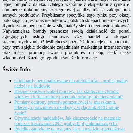
lepiej omijać z daleka. Dlatego wspólnie z ekspertami z rynku e-
commerce dokonujemy szczegółowej analizy miejsc zakupu oraz
samych produktów. Przybliżamy specyfikę tego rynku przy okazji
pokazując co jest obecnie hitem w polskich sklepach internetowych.
Rynek e-commerce rośnie w siłę, należy się do niego ustosunkować.
Najważniejsze brandy przenoszą swoją działalność do portali
agregujących usługi handlowe. Czy handel w sklepach
stacjonarnych zanika? Jeśli chcesz poznać informacje na ten temat a
przy tym zgłębić dokładnie zagadnienia marketingu internetowego
oraz miejsc promocji swoich produktów i usług, śledź nasze
wiadomości. Każdego tygodnia świeże informacje
Świeże Info:
Clipboardy personalizowane dla architektów – profesjonalny
nadzór na budowie
Bezpieczeństwo wokół murawy. Jak skutecznie chronić
widzów i infrastrukturę przed niefortunnymi uderzeniami?
Pomiary ochrony przeciwporażeniowej w mieszkaniu.
Dlaczego prawidłowo działający wyłącznik RCD ratuje
życie?
Optymalizacja naddatków. Jak zaoszczędzić na materiale
podczas frezowania CNC grubych płyt aluminiowych?
Pudełko zamykane na magnes jako narzędzie sprzedażowe