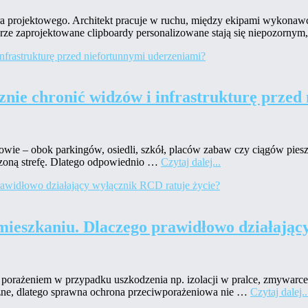
 projektowego. Architekt pracuje w ruchu, między ekipami wykonawc
rze zaprojektowane clipboardy personalizowane stają się niepozorny
nie chronić widzów i infrastrukturę przed
owie – obok parkingów, osiedli, szkół, placów zabaw czy ciągów pies
zoną strefę. Dlatego odpowiednio …
Czytaj dalej...
ieszkaniu. Dlaczego prawidłowo działający
orażeniem w przypadku uszkodzenia np. izolacji w pralce, zmywarce,
oźne, dlatego sprawna ochrona przeciwporażeniowa nie …
Czytaj dalej..