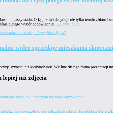
o mleka. Na czym polega sekret idealnej kis
ania paszy stadu. O jej jakości decyduje nie tylko termin zbioru i sto
łaśnie dlatego wybór odpowiedniej …
Czytaj dalej...
ualne wideo sprzedaje mieszkania skuteczni
zje szybciej niż kiedykolwiek. Właśnie dlatego forma prezentacji inwes
lepiej niż zdjęcia
ealnie oszczędza profesjonalna instalacja r