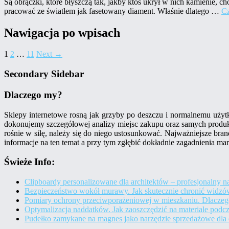
Są obrączki, które błyszczą tak, jakby ktoś ukrył w nich kamienie, c
pracować ze światłem jak fasetowany diament. Właśnie dlatego …
Cz
Nawigacja po wpisach
1
2
…
11
Next →
Secondary Sidebar
Dlaczego my?
Sklepy internetowe rosną jak grzyby po deszczu i normalnemu użyt
dokonujemy szczegółowej analizy miejsc zakupu oraz samych produkt
rośnie w siłę, należy się do niego ustosunkować. Najważniejsze bra
informacje na ten temat a przy tym zgłębić dokładnie zagadnienia m
Świeże Info:
Clipboardy personalizowane dla architektów – profesjonalny 
Bezpieczeństwo wokół murawy. Jak skutecznie chronić widzów 
Pomiary ochrony przeciwporażeniowej w mieszkaniu. Dlaczego
Optymalizacja naddatków. Jak zaoszczędzić na materiale pod
Pudełko zamykane na magnes jako narzędzie sprzedażowe dl