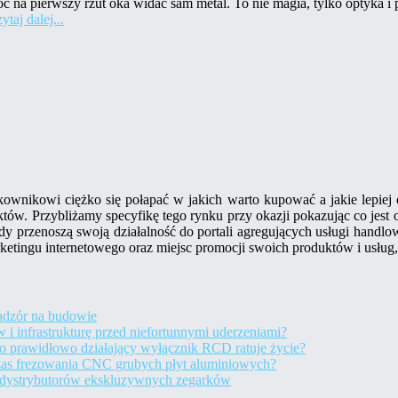
hoć na pierwszy rzut oka widać sam metal. To nie magia, tylko optyka i
ytaj dalej...
kownikowi ciężko się połapać w jakich warto kupować a jakie lepiej 
ów. Przybliżamy specyfikę tego rynku przy okazji pokazując co jest
ndy przenoszą swoją działalność do portali agregujących usługi handlo
arketingu internetowego oraz miejsc promocji swoich produktów i usłu
nadzór na budowie
i infrastrukturę przed niefortunnymi uderzeniami?
 prawidłowo działający wyłącznik RCD ratuje życie?
czas frezowania CNC grubych płyt aluminiowych?
a dystrybutorów ekskluzywnych zegarków