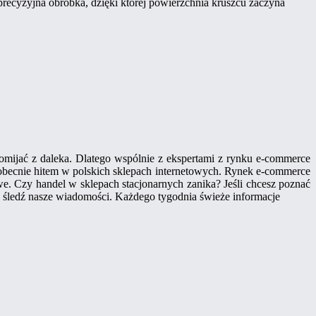
 precyzyjna obróbka, dzięki której powierzchnia kruszcu zaczyna
omijać z daleka. Dlatego wspólnie z ekspertami z rynku e-commerce
 obecnie hitem w polskich sklepach internetowych. Rynek e-commerce
we. Czy handel w sklepach stacjonarnych zanika? Jeśli chcesz poznać
g, śledź nasze wiadomości. Każdego tygodnia świeże informacje