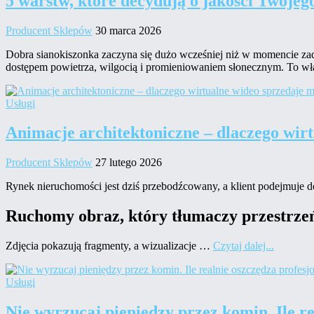
5 warstw, które decydują o jakości Twojeg
Producent Sklepów
30 marca 2026
Dobra sianokiszonka zaczyna się dużo wcześniej niż w momencie zadaw
dostępem powietrza, wilgocią i promieniowaniem słonecznym. To w
Usługi
Animacje architektoniczne – dlaczego wirt
Producent Sklepów
27 lutego 2026
Rynek nieruchomości jest dziś przebodźcowany, a klient podejmuje decy
Ruchomy obraz, który tłumaczy przestrzeń 
Zdjęcia pokazują fragmenty, a wizualizacje …
Czytaj dalej...
Usługi
Nie wyrzucaj pieniędzy przez komin. Ile r