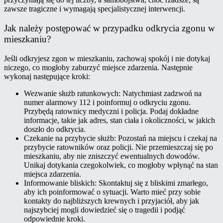
zawsze tragiczne i wymagają specjalistycznej interwencji.
Jak należy postępować w przypadku odkrycia zgonu w
mieszkaniu?
Jeśli odkryjesz zgon w mieszkaniu, zachowaj spokój i nie dotykaj
niczego, co mogłoby zaburzyć miejsce zdarzenia. Następnie
wykonaj następujące kroki:
Wezwanie służb ratunkowych: Natychmiast zadzwoń na
numer alarmowy 112 i poinformuj o odkryciu zgonu.
Przybędą ratownicy medyczni i policja. Podaj dokładne
informacje, takie jak adres, stan ciała i okoliczności, w jakich
doszło do odkrycia.
Czekanie na przybycie służb: Pozostań na miejscu i czekaj na
przybycie ratowników oraz policji. Nie przemieszczaj się po
mieszkaniu, aby nie zniszczyć ewentualnych dowodów.
Unikaj dotykania czegokolwiek, co mogłoby wpłynąć na stan
miejsca zdarzenia.
Informowanie bliskich: Skontaktuj się z bliskimi zmarłego,
aby ich poinformować o sytuacji. Warto mieć przy sobie
kontakty do najbliższych krewnych i przyjaciół, aby jak
najszybciej mogli dowiedzieć się o tragedii i podjąć
odpowiednie kroki.