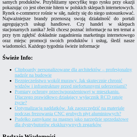
samych produktów. Przybliżamy specyfikę tego rynku przy okazji
pokazując co jest obecnie hitem w polskich sklepach internetowych.
Rynek e-commerce rośnie w siłę, należy się do niego ustosunkować.
Najważniejsze brandy przenoszą swoją działalność do portali
agregujących usługi handlowe. Czy handel w sklepach
stacjonarnych zanika? Jeśli chcesz poznać informacje na ten temat a
przy tym zgłębić dokładnie zagadnienia marketingu internetowego
oraz miejsc promocji swoich produktów i usług, śledź nasze
wiadomości. Każdego tygodnia świeże informacje
Świeże Info:
Clipboardy personalizowane dla architektów – profesjonalny
nadzór na budowie
Bezpieczeństwo wokół murawy. Jak skutecznie chronić
widzów i infrastrukturę przed niefortunnymi uderzeniami?
Pomiary ochrony przeciwporażeniowej w mieszkaniu.
Dlaczego prawidłowo działający wyłącznik RCD ratuje
życie?
Optymalizacja naddatków. Jak zaoszczędzić na materiale
podczas frezowania CNC grubych płyt aluminiowych?
Pudełko zamykane na magnes jako narzędzie sprzedażowe
dla dystrybutorów ekskluzywnych zegarków
Rodzaje Wiadomości