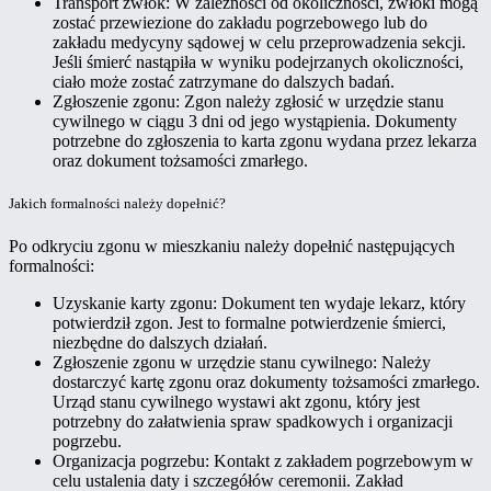
Transport zwłok: W zależności od okoliczności, zwłoki mogą
zostać przewiezione do zakładu pogrzebowego lub do
zakładu medycyny sądowej w celu przeprowadzenia sekcji.
Jeśli śmierć nastąpiła w wyniku podejrzanych okoliczności,
ciało może zostać zatrzymane do dalszych badań.
Zgłoszenie zgonu: Zgon należy zgłosić w urzędzie stanu
cywilnego w ciągu 3 dni od jego wystąpienia. Dokumenty
potrzebne do zgłoszenia to karta zgonu wydana przez lekarza
oraz dokument tożsamości zmarłego.
Jakich formalności należy dopełnić?
Po odkryciu zgonu w mieszkaniu należy dopełnić następujących
formalności:
Uzyskanie karty zgonu: Dokument ten wydaje lekarz, który
potwierdził zgon. Jest to formalne potwierdzenie śmierci,
niezbędne do dalszych działań.
Zgłoszenie zgonu w urzędzie stanu cywilnego: Należy
dostarczyć kartę zgonu oraz dokumenty tożsamości zmarłego.
Urząd stanu cywilnego wystawi akt zgonu, który jest
potrzebny do załatwienia spraw spadkowych i organizacji
pogrzebu.
Organizacja pogrzebu: Kontakt z zakładem pogrzebowym w
celu ustalenia daty i szczegółów ceremonii. Zakład