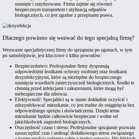
usunięte i zutylizowane. Firma zajmie się również
bezpiecznym transportem i utylizacją odpadów
biologicznych, co jest zgodne z przepisami prawa.
Dlaczego powinno się wezwać do tego specjalną firmę?
Wezwanie specjalistycznej firmy do sprzątania po zgonach, w tym
po samobójstwie, jest kluczowe z kilku powodów:
Bezpieczeństwo: Profesjonalne firmy dysponują
odpowiednimi środkami ochrony osobistej oraz środkami
dezynfekcyjnymi, które są niezbędne do bezpiecznego
usunięcia wszelkich zanieczyszczeń biologicznych. Środki te
chronią przed infekcjami i zakażeniami, które mogą być
niebezpieczne dla zdrowia.
Efektywność: Specjaliści są w stanie dokładnie oczyścić i
zdezynfekować mieszkanie, co jest trudne do osiągnięcia bez
odpowiedniego sprzętu i doświadczenia. Dzięki temu
mieszkanie będzie całkowicie bezpieczne i wolne od
jakichkolwiek zagrożeń biologicznych.
Oszczędność czasu i stresu: Profesjonalne sprzątanie pozwala
zaoszczędzić czas i uniknąć dodatkowego stresu związanego
z koniecznością radzenia sobie z trudną sytuacją. Dla bliskich