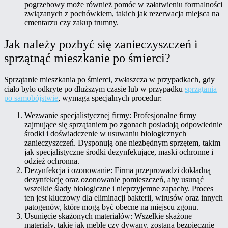
pogrzebowy może również pomóc w załatwieniu formalności
związanych z pochówkiem, takich jak rezerwacja miejsca na
cmentarzu czy zakup trumny.
Jak należy pozbyć się zanieczyszczeń i
sprzątnąć mieszkanie po śmierci?
Sprzątanie mieszkania po śmierci, zwłaszcza w przypadkach, gdy
ciało było odkryte po dłuższym czasie lub w przypadku
sprzątania
po samobójstwie
, wymaga specjalnych procedur:
Wezwanie specjalistycznej firmy: Profesjonalne firmy
zajmujące się sprzątaniem po zgonach posiadają odpowiednie
środki i doświadczenie w usuwaniu biologicznych
zanieczyszczeń. Dysponują one niezbędnym sprzętem, takim
jak specjalistyczne środki dezynfekujące, maski ochronne i
odzież ochronna.
Dezynfekcja i ozonowanie: Firma przeprowadzi dokładną
dezynfekcję oraz ozonowanie pomieszczeń, aby usunąć
wszelkie ślady biologiczne i nieprzyjemne zapachy. Proces
ten jest kluczowy dla eliminacji bakterii, wirusów oraz innych
patogenów, które mogą być obecne na miejscu zgonu.
Usunięcie skażonych materiałów: Wszelkie skażone
materiały, takie jak meble czy dywany, zostaną bezpiecznie