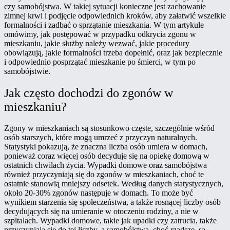
czy samobójstwa. W takiej sytuacji konieczne jest zachowanie
zimnej krwi i podjęcie odpowiednich kroków, aby załatwić wszelkie
formalności i zadbać o sprzątanie mieszkania. W tym artykule
omówimy, jak postępować w przypadku odkrycia zgonu w
mieszkaniu, jakie służby należy wezwać, jakie procedury
obowiązują, jakie formalności trzeba dopełnić, oraz jak bezpiecznie
i odpowiednio posprzątać mieszkanie po śmierci, w tym po
samobójstwie.
Jak często dochodzi do zgonów w
mieszkaniu?
Zgony w mieszkaniach są stosunkowo częste, szczególnie wśród
osób starszych, które mogą umrzeć z przyczyn naturalnych.
Statystyki pokazują, że znaczna liczba osób umiera w domach,
ponieważ coraz więcej osób decyduje się na opiekę domową w
ostatnich chwilach życia. Wypadki domowe oraz samobójstwa
również przyczyniają się do zgonów w mieszkaniach, choć te
ostatnie stanowią mniejszy odsetek. Według danych statystycznych,
około 20-30% zgonów następuje w domach. To może być
wynikiem starzenia się społeczeństwa, a także rosnącej liczby osób
decydujących się na umieranie w otoczeniu rodziny, a nie w
szpitalach. Wypadki domowe, takie jak upadki czy zatrucia, także
przyczyniają się do tej liczby, a samobójstwa, choć rzadsze, są