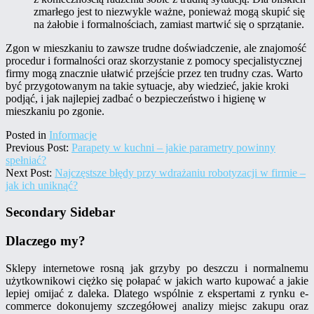
zmarłego jest to niezwykle ważne, ponieważ mogą skupić się
na żałobie i formalnościach, zamiast martwić się o sprzątanie.
Zgon w mieszkaniu to zawsze trudne doświadczenie, ale znajomość
procedur i formalności oraz skorzystanie z pomocy specjalistycznej
firmy mogą znacznie ułatwić przejście przez ten trudny czas. Warto
być przygotowanym na takie sytuacje, aby wiedzieć, jakie kroki
podjąć, i jak najlepiej zadbać o bezpieczeństwo i higienę w
mieszkaniu po zgonie.
Posted in
Informacje
Previous Post:
Parapety w kuchni – jakie parametry powinny
spełniać?
Next Post:
Najczęstsze błędy przy wdrażaniu robotyzacji w firmie –
jak ich uniknąć?
Secondary Sidebar
Dlaczego my?
Sklepy internetowe rosną jak grzyby po deszczu i normalnemu
użytkownikowi ciężko się połapać w jakich warto kupować a jakie
lepiej omijać z daleka. Dlatego wspólnie z ekspertami z rynku e-
commerce dokonujemy szczegółowej analizy miejsc zakupu oraz