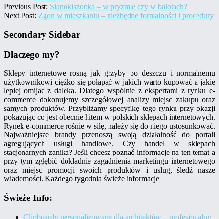
Previous Post:
Sianokiszonka – w pryzmie czy w balotach?
Next Post:
Zgon w mieszkaniu – niezbędne formalności i procedury
Secondary Sidebar
Dlaczego my?
Sklepy internetowe rosną jak grzyby po deszczu i normalnemu
użytkownikowi ciężko się połapać w jakich warto kupować a jakie
lepiej omijać z daleka. Dlatego wspólnie z ekspertami z rynku e-
commerce dokonujemy szczegółowej analizy miejsc zakupu oraz
samych produktów. Przybliżamy specyfikę tego rynku przy okazji
pokazując co jest obecnie hitem w polskich sklepach internetowych.
Rynek e-commerce rośnie w siłę, należy się do niego ustosunkować.
Najważniejsze brandy przenoszą swoją działalność do portali
agregujących usługi handlowe. Czy handel w sklepach
stacjonarnych zanika? Jeśli chcesz poznać informacje na ten temat a
przy tym zgłębić dokładnie zagadnienia marketingu internetowego
oraz miejsc promocji swoich produktów i usług, śledź nasze
wiadomości. Każdego tygodnia świeże informacje
Świeże Info:
Clipboardy personalizowane dla architektów – profesjonalny