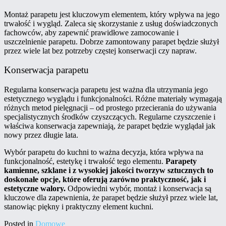
Montaż parapetu jest kluczowym elementem, który wpływa na jego
trwałość i wygląd. Zaleca się skorzystanie z usług doświadczonych
fachowców, aby zapewnić prawidłowe zamocowanie i
uszczelnienie parapetu. Dobrze zamontowany parapet będzie służył
przez wiele lat bez potrzeby częstej konserwacji czy napraw.
Konserwacja parapetu
Regularna konserwacja parapetu jest ważna dla utrzymania jego
estetycznego wyglądu i funkcjonalności. Różne materiały wymagają
różnych metod pielęgnacji – od prostego przecierania do używania
specjalistycznych środków czyszczących. Regularne czyszczenie i
właściwa konserwacja zapewniają, że parapet będzie wyglądał jak
nowy przez długie lata.
Wybór parapetu do kuchni to ważna decyzja, która wpływa na
funkcjonalność, estetykę i trwałość tego elementu.
Parapety
kamienne, szklane i z wysokiej jakości tworzyw sztucznych to
doskonałe opcje, które oferują zarówno praktyczność, jak i
estetyczne walory.
Odpowiedni wybór, montaż i konserwacja są
kluczowe dla zapewnienia, że parapet będzie służył przez wiele lat,
stanowiąc piękny i praktyczny element kuchni.
Posted in
Domowe