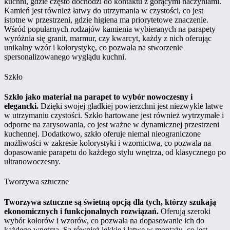
kuchni, gdzie często dochodzi do kontaktu z gorącymi naczyniami.
Kamień jest również łatwy do utrzymania w czystości, co jest
istotne w przestrzeni, gdzie higiena ma priorytetowe znaczenie.
Wśród popularnych rodzajów kamienia wybieranych na parapety
wyróżnia się granit, marmur, czy kwarcyt, każdy z nich oferując
unikalny wzór i kolorystykę, co pozwala na stworzenie
spersonalizowanego wyglądu kuchni.
Szkło
Szkło jako materiał na parapet to wybór nowoczesny i
elegancki.
Dzięki swojej gładkiej powierzchni jest niezwykle łatwe
w utrzymaniu czystości. Szkło hartowane jest również wytrzymałe i
odporne na zarysowania, co jest ważne w dynamicznej przestrzeni
kuchennej. Dodatkowo, szkło oferuje niemal nieograniczone
możliwości w zakresie kolorystyki i wzornictwa, co pozwala na
dopasowanie parapetu do każdego stylu wnętrza, od klasycznego po
ultranowoczesny.
Tworzywa sztuczne
Tworzywa sztuczne są świetną opcją dla tych, którzy szukają
ekonomicznych i funkcjonalnych rozwiązań.
Oferują szeroki
wybór kolorów i wzorów, co pozwala na dopasowanie ich do
każdego wnętrza. Są również lekkie i łatwe w montażu, co jest