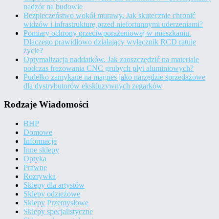
nadzór na budowie
Bezpieczeństwo wokół murawy. Jak skutecznie chronić
widzów i infrastrukturę przed niefortunnymi uderzeniami?
Pomiary ochrony przeciwporażeniowej w mieszkaniu.
Dlaczego prawidłowo działający wyłącznik RCD ratuje
życie?
Optymalizacja naddatków. Jak zaoszczędzić na materiale
podczas frezowania CNC grubych płyt aluminiowych?
Pudełko zamykane na magnes jako narzędzie sprzedażowe
dla dystrybutorów ekskluzywnych zegarków
Rodzaje Wiadomości
BHP
Domowe
Informacje
Inne sklepy
Optyka
Prawne
Rozrywka
Sklepy dla artystów
Sklepy odzieżowe
Sklepy Przemysłowe
Sklepy specjalistyczne