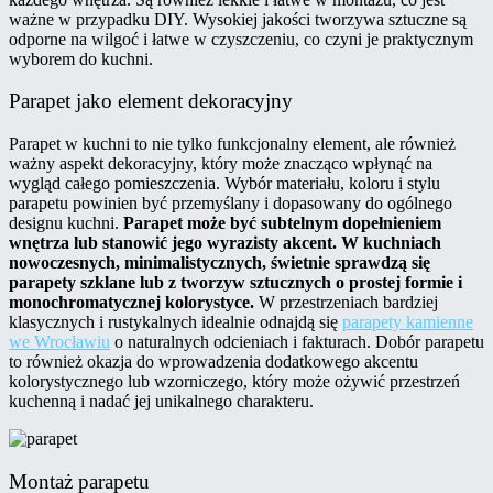
ważne w przypadku DIY. Wysokiej jakości tworzywa sztuczne są
odporne na wilgoć i łatwe w czyszczeniu, co czyni je praktycznym
wyborem do kuchni.
Parapet jako element dekoracyjny
Parapet w kuchni to nie tylko funkcjonalny element, ale również
ważny aspekt dekoracyjny, który może znacząco wpłynąć na
wygląd całego pomieszczenia. Wybór materiału, koloru i stylu
parapetu powinien być przemyślany i dopasowany do ogólnego
designu kuchni.
Parapet może być subtelnym dopełnieniem
wnętrza lub stanowić jego wyrazisty akcent. W kuchniach
nowoczesnych, minimalistycznych, świetnie sprawdzą się
parapety szklane lub z tworzyw sztucznych o prostej formie i
monochromatycznej kolorystyce.
W przestrzeniach bardziej
klasycznych i rustykalnych idealnie odnajdą się
parapety kamienne
we Wrocławiu
o naturalnych odcieniach i fakturach. Dobór parapetu
to również okazja do wprowadzenia dodatkowego akcentu
kolorystycznego lub wzorniczego, który może ożywić przestrzeń
kuchenną i nadać jej unikalnego charakteru.
Montaż parapetu