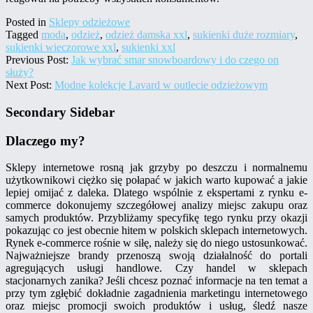
Posted in
Sklepy odzieżowe
Tagged
moda
,
odzież
,
odzież damska xxl
,
sukienki duże rozmiary
,
sukienki wieczorowe xxl
,
sukienki xxl
Previous Post:
Jak wybrać smar snowboardowy i do czego on
służy?
Next Post:
Modne kolekcje Lavard w outlecie odzieżowym
Secondary Sidebar
Dlaczego my?
Sklepy internetowe rosną jak grzyby po deszczu i normalnemu
użytkownikowi ciężko się połapać w jakich warto kupować a jakie
lepiej omijać z daleka. Dlatego wspólnie z ekspertami z rynku e-
commerce dokonujemy szczegółowej analizy miejsc zakupu oraz
samych produktów. Przybliżamy specyfikę tego rynku przy okazji
pokazując co jest obecnie hitem w polskich sklepach internetowych.
Rynek e-commerce rośnie w siłę, należy się do niego ustosunkować.
Najważniejsze brandy przenoszą swoją działalność do portali
agregujących usługi handlowe. Czy handel w sklepach
stacjonarnych zanika? Jeśli chcesz poznać informacje na ten temat a
przy tym zgłębić dokładnie zagadnienia marketingu internetowego
oraz miejsc promocji swoich produktów i usług, śledź nasze