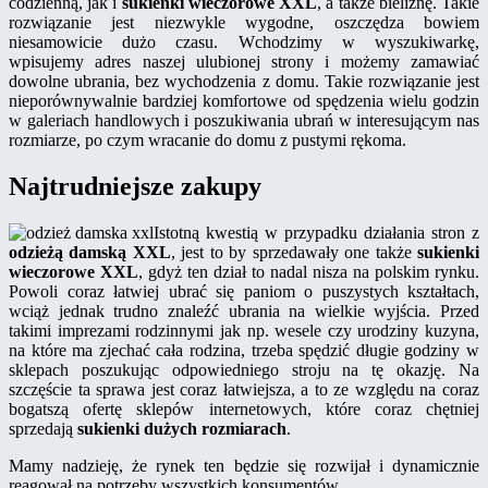
codzienną, jak i
sukienki wieczorowe XXL
, a także bieliznę. Takie
rozwiązanie jest niezwykle wygodne, oszczędza bowiem
niesamowicie dużo czasu. Wchodzimy w wyszukiwarkę,
wpisujemy adres naszej ulubionej strony i możemy zamawiać
dowolne ubrania, bez wychodzenia z domu. Takie rozwiązanie jest
nieporównywalnie bardziej komfortowe od spędzenia wielu godzin
w galeriach handlowych i poszukiwania ubrań w interesującym nas
rozmiarze, po czym wracanie do domu z pustymi rękoma.
Najtrudniejsze zakupy
Istotną kwestią w przypadku działania stron z
odzieżą damską XXL
, jest to by sprzedawały one także
sukienki
wieczorowe XXL
, gdyż ten dział to nadal nisza na polskim rynku.
Powoli coraz łatwiej ubrać się paniom o puszystych kształtach,
wciąż jednak trudno znaleźć ubrania na wielkie wyjścia. Przed
takimi imprezami rodzinnymi jak np. wesele czy urodziny kuzyna,
na które ma zjechać cała rodzina, trzeba spędzić długie godziny w
sklepach poszukując odpowiedniego stroju na tę okazję. Na
szczęście ta sprawa jest coraz łatwiejsza, a to ze względu na coraz
bogatszą ofertę sklepów internetowych, które coraz chętniej
sprzedają
sukienki dużych rozmiarach
.
Mamy nadzieję, że rynek ten będzie się rozwijał i dynamicznie
reagował na potrzeby wszystkich konsumentów.