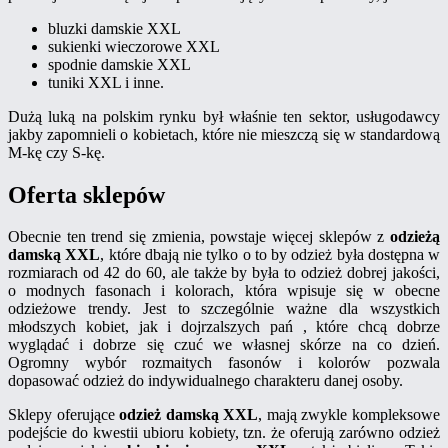
bluzki damskie XXL
sukienki wieczorowe XXL
spodnie damskie XXL
tuniki XXL i inne.
Dużą luką na polskim rynku był właśnie ten sektor, usługodawcy
jakby zapomnieli o kobietach, które nie mieszczą się w standardową
M-kę czy S-kę.
Oferta sklepów
Obecnie ten trend się zmienia, powstaje więcej sklepów z
odzieżą
damską XXL
, które dbają nie tylko o to by odzież była dostępna w
rozmiarach od 42 do 60, ale także by była to odzież dobrej jakości,
o modnych fasonach i kolorach, która wpisuje się w obecne
odzieżowe trendy. Jest to szczególnie ważne dla wszystkich
młodszych kobiet, jak i dojrzalszych pań , które chcą dobrze
wyglądać i dobrze się czuć we własnej skórze na co dzień.
Ogromny wybór rozmaitych fasonów i kolorów pozwala
dopasować odzież do indywidualnego charakteru danej osoby.
Sklepy oferujące
odzież damską XXL
, mają zwykle kompleksowe
podejście do kwestii ubioru kobiety, tzn. że oferują zarówno odzież