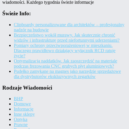
wiadomości. Każdego tygodnia świeże informacje
Świeże Info:
Clipboardy personalizowane dla architektów – profesjonalny
nadzór na budowie
Bezpieczeństwo wokół murawy. Jak skutecznie chronić
widzów i infrastrukturę przed niefortunnymi uderzeniami?
Pomiary ochrony przeciwporażeniowej w mieszkaniu.
Dlaczego prawidłowo działający wyłącznik RCD ratuje
życie?
Optymalizacja naddatków. Jak zaoszczędzić na materiale
podczas frezowania CNC grubych płyt aluminiowych?
Pudełko zamykane na magnes jako narzędzie sprzedażowe
dla dystrybutorów ekskluzywnych zegarków
Rodzaje Wiadomości
BHP
Domowe
Informacje
Inne sklepy
Optyka
Prawne