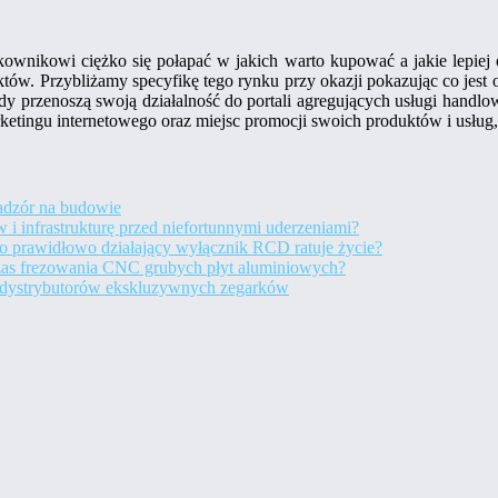
kownikowi ciężko się połapać w jakich warto kupować a jakie lepiej 
ów. Przybliżamy specyfikę tego rynku przy okazji pokazując co jest
ndy przenoszą swoją działalność do portali agregujących usługi handlo
arketingu internetowego oraz miejsc promocji swoich produktów i usłu
nadzór na budowie
i infrastrukturę przed niefortunnymi uderzeniami?
 prawidłowo działający wyłącznik RCD ratuje życie?
czas frezowania CNC grubych płyt aluminiowych?
a dystrybutorów ekskluzywnych zegarków