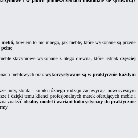
rzyniowe i w jakich pomieszczeniach doskonale się sprawdzą?
m mebli
, bowiem to nic innego, jak meble, które wykonane są przede
 pełne
.
 meble skrzyniowe wykonane z litego drewna, które jednak
częściej
lonach meblowych oraz
wykorzystywane są w praktycznie każdym
akże pufy, stoliki i kubiki różnego rodzaju zachwycają nowoczesnym
sze i dzięki temu klienci profesjonalnych marek oferujących meble i
żna znaleźć
idealny model i wariant kolorystyczny do praktycznie
ormy.