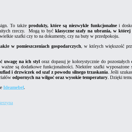
sign. To także
produkty, które są niezwykle funkcjonalne
i dosko
aitych rzeczy. Mogą to być
klasyczne szafy na ubrania, w której
wielkie szafki czy to na dokumenty, czy na buty w przedpokoju.
 także w pomieszczeniach gospodarczych
, w których większość pr
ć uwagę na ich styl
oraz dopasuj je kolorystycznie do pozostałych e
 ważne są dodatkowe funkcjonalności. Niektóre szafki wyposażone s
uflad i drzwiczek od szaf z powodu silnego trzaskania
. Jeśli szuk
riałów
odpornych na wilgoć oraz wysokie temperatury
. Dzięki tem
ie
Ideamebel
.
ierzyna