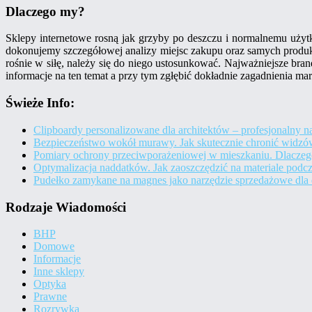
Dlaczego my?
Sklepy internetowe rosną jak grzyby po deszczu i normalnemu użyt
dokonujemy szczegółowej analizy miejsc zakupu oraz samych produkt
rośnie w siłę, należy się do niego ustosunkować. Najważniejsze bra
informacje na ten temat a przy tym zgłębić dokładnie zagadnienia m
Świeże Info:
Clipboardy personalizowane dla architektów – profesjonalny 
Bezpieczeństwo wokół murawy. Jak skutecznie chronić widzów 
Pomiary ochrony przeciwporażeniowej w mieszkaniu. Dlaczego
Optymalizacja naddatków. Jak zaoszczędzić na materiale pod
Pudełko zamykane na magnes jako narzędzie sprzedażowe dl
Rodzaje Wiadomości
BHP
Domowe
Informacje
Inne sklepy
Optyka
Prawne
Rozrywka