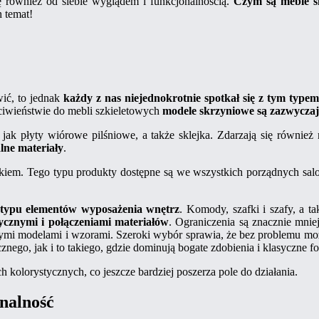
ę również od siebie wyglądem i funkcjonalnością.
Czym są meble sk
n temat!
ić, to jednak
każdy z nas niejednokrotnie spotkał się z tym type
ciwieństwie do mebli szkieletowych
modele skrzyniowe są zazwyczaj
jak płyty wiórowe pilśniowe, a także sklejka. Zdarzają się również
lne materiały
.
iem. Tego typu produkty dostępne są we wszystkich porządnych sa
 typu elementów wyposażenia wnętrz
. Komody, szafki i szafy, a t
ycznymi i połączeniami materiałów
. Ograniczenia są znacznie mniej
mi modelami i wzorami. Szeroki wybór sprawia, że bez problemu mo
ego, jak i to takiego, gdzie dominują bogate zdobienia i klasyczne f
 kolorystycznych, co jeszcze bardziej poszerza pole do działania.
onalność