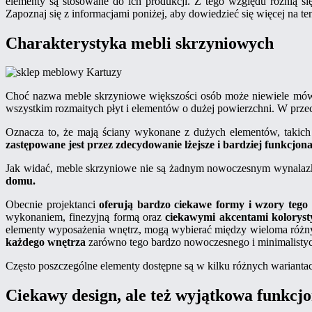
elementy są stosowane do ich produkcji. Z tego względu różnią si
Zapoznaj się z informacjami poniżej, aby dowiedzieć się więcej na te
Charakterystyka mebli skrzyniowych
Choć nazwa meble skrzyniowe większości osób może niewiele mów
wszystkim rozmaitych płyt i elementów o dużej powierzchni. W prze
Oznacza to, że mają ściany wykonane z dużych elementów, takich 
zastępowane jest przez zdecydowanie lżejsze i bardziej funkcjona
Jak widać, meble skrzyniowe nie są żadnym nowoczesnym wynalazk
domu.
Obecnie projektanci
oferują bardzo ciekawe formy i wzory tego
wykonaniem, finezyjną formą oraz
ciekawymi akcentami koloryst
elementy wyposażenia wnętrz, mogą wybierać między wieloma różny
każdego wnętrza
zarówno tego bardzo nowoczesnego i minimalistyczn
Często poszczególne elementy dostępne są w kilku różnych wariantach
Ciekawy design, ale też wyjątkowa funkcj