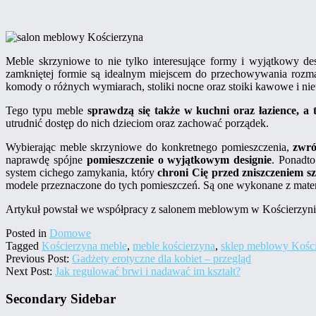
Meble skrzyniowe to nie tylko interesujące formy i wyjątkowy de
zamkniętej formie są idealnym miejscem do przechowywania rozm
komody o różnych wymiarach, stoliki nocne oraz stoiki kawowe i nie
Tego typu meble
sprawdzą się także w kuchni oraz łazience, a
utrudnić dostęp do nich dzieciom oraz zachować porządek.
Wybierając meble skrzyniowe do konkretnego pomieszczenia,
zwró
naprawdę spójne
pomieszczenie o wyjątkowym designie
. Ponadto
system cichego zamykania, który
chroni Cię przed zniszczeniem sz
modele przeznaczone do tych pomieszczeń. Są one wykonane z mate
Artykuł powstał we współpracy z salonem meblowym w Kościerzyn
Posted in
Domowe
Tagged
Kościerzyna meble
,
meble kościerzyna
,
sklep meblowy Kośc
Previous Post:
Gadżety erotyczne dla kobiet – przegląd
Next Post:
Jak regulować brwi i nadawać im kształt?
Secondary Sidebar