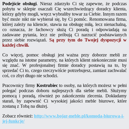
Podejście obsługi
. Nieraz zdarzyło Ci się zapewne, że podczas
pobytu w sklepie osaczali Cię wszechwiedzący doradcy klienta,
którzy gdyby mogli, wręcz wybraliby towar za Ciebie. Innym razem
być może nikt nie wybierał się, by Ci pomóc. Renomowana firma,
której zależy na kliencie, stawia na obsługę miłą, lecz nienachalną,
co oznacza, że fachowcy służą Ci poradą i odpowiadają na
zadawane pytania, lecz nie próbują Ci narzucić podstawianych
przez siebie rozwiązań.
Są przy tym do Twojej dyspozycji w
każdej chwili.
Co więcej, pomoc obsługi jest ważna przy doborze mebli ze
względu na istotne parametry, na których klient niekoniecznie musi
się znać. W profesjonalnej firmie doradcy postawią na to, by
sprzedać Ci to, czego rzeczywiście potrzebujesz, zamiast zachwalać
coś, co zbyt długo nie schodzi.
Pracownicy firmy
Kostrubiec
to osoby, na których możesz w pełni
polegać podczas doboru najlepszych dla siebie mebli. Służymy
pomocą i poradą, również po zakończeniu zlecenia. Dokładamy
starań, by zapewnić Ci wysokiej jakości meble biurowe, które
zostaną z Tobą na dłużej.
Zobacz również:
http://www.bojar-meble.pl/komoda-biurowa-i-
jej-funkcje/