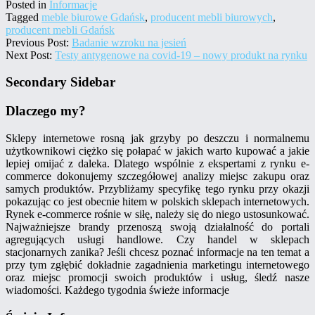
Posted in
Informacje
Tagged
meble biurowe Gdańsk
,
producent mebli biurowych
,
producent mebli Gdańsk
Previous Post:
Badanie wzroku na jesień
Next Post:
Testy antygenowe na covid-19 – nowy produkt na rynku
Secondary Sidebar
Dlaczego my?
Sklepy internetowe rosną jak grzyby po deszczu i normalnemu
użytkownikowi ciężko się połapać w jakich warto kupować a jakie
lepiej omijać z daleka. Dlatego wspólnie z ekspertami z rynku e-
commerce dokonujemy szczegółowej analizy miejsc zakupu oraz
samych produktów. Przybliżamy specyfikę tego rynku przy okazji
pokazując co jest obecnie hitem w polskich sklepach internetowych.
Rynek e-commerce rośnie w siłę, należy się do niego ustosunkować.
Najważniejsze brandy przenoszą swoją działalność do portali
agregujących usługi handlowe. Czy handel w sklepach
stacjonarnych zanika? Jeśli chcesz poznać informacje na ten temat a
przy tym zgłębić dokładnie zagadnienia marketingu internetowego
oraz miejsc promocji swoich produktów i usług, śledź nasze
wiadomości. Każdego tygodnia świeże informacje