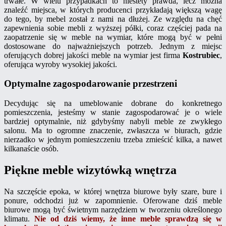
trwałe. W wielu przypadkach to niestety prawda, lecz można
znaleźć miejsca, w których producenci przykładają większą wagę
do tego, by mebel został z nami na dłużej. Ze względu na chęć
zapewnienia sobie mebli z wyższej półki, coraz częściej pada na
zaopatrzenie się w meble na wymiar, które mogą być w pełni
dostosowane do najważniejszych potrzeb. Jednym z miejsc
oferujących dobrej jakości meble na wymiar jest firma
Kostrubiec
,
oferująca wyroby wysokiej jakości.
Optymalne zagospodarowanie przestrzeni
Decydując się na umeblowanie dobrane do konkretnego
pomieszczenia, jesteśmy w stanie zagospodarować je o wiele
bardziej optymalnie, niż gdybyśmy nabyli meble ze zwykłego
salonu. Ma to ogromne znaczenie, zwłaszcza w biurach, gdzie
nierzadko w jednym pomieszczeniu trzeba zmieścić kilka, a nawet
kilkanaście osób.
Piękne meble wizytówką wnętrza
Na szczęście epoka, w której wnętrza biurowe były szare, bure i
ponure, odchodzi już w zapomnienie. Oferowane dziś meble
biurowe mogą być świetnym narzędziem w tworzeniu określonego
klimatu.
Nie od dziś wiemy, że inne meble sprawdzą się w