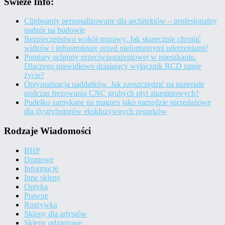
Świeże Info:
Clipboardy personalizowane dla architektów – profesjonalny
nadzór na budowie
Bezpieczeństwo wokół murawy. Jak skutecznie chronić
widzów i infrastrukturę przed niefortunnymi uderzeniami?
Pomiary ochrony przeciwporażeniowej w mieszkaniu.
Dlaczego prawidłowo działający wyłącznik RCD ratuje
życie?
Optymalizacja naddatków. Jak zaoszczędzić na materiale
podczas frezowania CNC grubych płyt aluminiowych?
Pudełko zamykane na magnes jako narzędzie sprzedażowe
dla dystrybutorów ekskluzywnych zegarków
Rodzaje Wiadomości
BHP
Domowe
Informacje
Inne sklepy
Optyka
Prawne
Rozrywka
Sklepy dla artystów
Sklepy odzieżowe