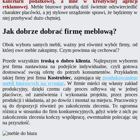
kancelarii podatkowej, a inne w kreatywnej agencji
reklamowej
. Meble biurowe potrafią dziś świetnie odzwierciedlić
charakter placówki, a jej stylowe urządzenie sprawi, że będziemy w
niej przebywać dużo chętniej.
Jak dobrze dobrać firmę meblową?
Obok wyboru samych mebli, ważny jest również wybór firmy, od
której owe meble zakupimy. Czym powinna się cechować?
Przede wszystkim
troską o dobro klienta
. Najlepszym wyborem
jest firma nastawiona na podejście indywidualne, czyli gotowa
dostosować swoją ofertę do potrzeb konsumentów. Przykładem
takiej firmy jest firma
Kostrubiec
, zajmująca się
produkowaniem
mebli biurowych na wymiar
. W firmie mieści się własny zakład
produkcyjny, dzięki czemu cały proces odbywa się w jednej
placówce, od zamówienia i wykonania projektu, przez proces
produkcji i składania, aż po dowóz i montaż na miejscu. Pracownicy
są do dyspozycji również po zakończeniu zlecenia. To ogromna
różnica w stosunku do firm konkurencyjnych, gdyż wiele z nich po
zakończeniu zlecenia kończy współpracę, ewentualnie polecając się
na przyszłość.