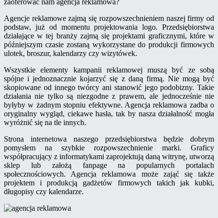
zaoferować nam agencja reklamowa?
Agencje reklamowe zajmą się rozpowszechnieniem naszej firmy od
podstaw, już od momentu projektowania logo. Przedsiębiorstwa
działające w tej branży zajmą się projektami graficznymi, które w
późniejszym czasie zostaną wykorzystane do produkcji firmowych
ulotek, broszur, kalendarzy czy wizytówek.
Wszystkie elementy kampanii reklamowej muszą być ze sobą
spójne i jednoznacznie kojarzyć się z daną firmą. Nie mogą być
skopiowane od innego twórcy ani stanowić jego podobizny. Takie
działania nie tylko są niezgodne z prawem, ale jednocześnie nie
byłyby w żadnym stopniu efektywne. Agencja reklamowa zadba o
oryginalny wygląd, ciekawe hasła, tak by nasza działalność mogła
wyróżnić się na tle innych.
Strona internetowa naszego przedsiębiorstwa będzie dobrym
pomysłem na szybkie rozpowszechnienie marki. Graficy
współpracujący z informatykami zaprojektują daną witrynę, utworzą
sklep lub założą fanpage na popularnych portalach
społecznościowych. Agencja reklamowa może zająć się także
projektem i produkcją gadżetów firmowych takich jak kubki,
długopisy czy kalendarze.