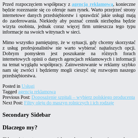
Przed rozpoczęciem współpracy z
agencją reklamową
, konieczne
będzie rozeznanie się co oferuje nam rynek. Warto przejrzeć strony
internetowe danych przedsiębiorstw i sprawdzić jakie usługi mają
do zaoferowania. Niekiedy aby poznać cennik niezbędna będzie
wizyta osobista, jednak coraz więcej firm umieszcza tego typu
informacje na swoich witrynach w sieci.
Mimo wszystko pamiętajmy, że w sytuacji, gdy chcemy skorzystać
z usług profesjonalistów nie warto wybierać najtańszych opcji.
Dobrym pomysłem jest poszukanie na różnych forach
internetowych opinii o danych agencjach reklamowych i informacji
na temat wyglądu współpracy. Zainwestowanie w reklamy szybko
nam się zwróci i będziemy mogli cieszyć się rozwojem naszego
przedsiębiorstwa.
Posted in
Usługi
Tagged
agencja reklamowa
Previous Post:
Doposażenie szpitali – wybierz polskiego producenta
Next Post:
Filtry oleju do maszyn rolniczych i ich rodzaje
Secondary Sidebar
Dlaczego my?