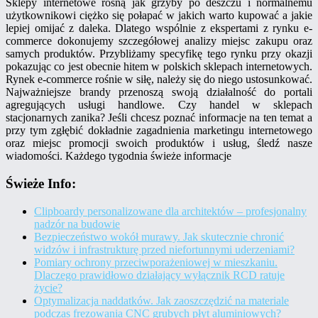
Sklepy internetowe rosną jak grzyby po deszczu i normalnemu
użytkownikowi ciężko się połapać w jakich warto kupować a jakie
lepiej omijać z daleka. Dlatego wspólnie z ekspertami z rynku e-
commerce dokonujemy szczegółowej analizy miejsc zakupu oraz
samych produktów. Przybliżamy specyfikę tego rynku przy okazji
pokazując co jest obecnie hitem w polskich sklepach internetowych.
Rynek e-commerce rośnie w siłę, należy się do niego ustosunkować.
Najważniejsze brandy przenoszą swoją działalność do portali
agregujących usługi handlowe. Czy handel w sklepach
stacjonarnych zanika? Jeśli chcesz poznać informacje na ten temat a
przy tym zgłębić dokładnie zagadnienia marketingu internetowego
oraz miejsc promocji swoich produktów i usług, śledź nasze
wiadomości. Każdego tygodnia świeże informacje
Świeże Info:
Clipboardy personalizowane dla architektów – profesjonalny
nadzór na budowie
Bezpieczeństwo wokół murawy. Jak skutecznie chronić
widzów i infrastrukturę przed niefortunnymi uderzeniami?
Pomiary ochrony przeciwporażeniowej w mieszkaniu.
Dlaczego prawidłowo działający wyłącznik RCD ratuje
życie?
Optymalizacja naddatków. Jak zaoszczędzić na materiale
podczas frezowania CNC grubych płyt aluminiowych?