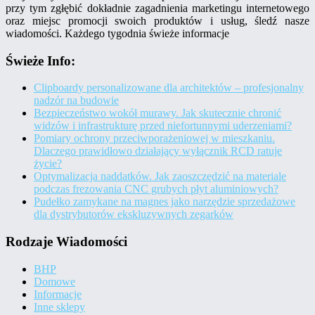
przy tym zgłębić dokładnie zagadnienia marketingu internetowego
oraz miejsc promocji swoich produktów i usług, śledź nasze
wiadomości. Każdego tygodnia świeże informacje
Świeże Info:
Clipboardy personalizowane dla architektów – profesjonalny
nadzór na budowie
Bezpieczeństwo wokół murawy. Jak skutecznie chronić
widzów i infrastrukturę przed niefortunnymi uderzeniami?
Pomiary ochrony przeciwporażeniowej w mieszkaniu.
Dlaczego prawidłowo działający wyłącznik RCD ratuje
życie?
Optymalizacja naddatków. Jak zaoszczędzić na materiale
podczas frezowania CNC grubych płyt aluminiowych?
Pudełko zamykane na magnes jako narzędzie sprzedażowe
dla dystrybutorów ekskluzywnych zegarków
Rodzaje Wiadomości
BHP
Domowe
Informacje
Inne sklepy