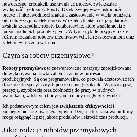
nowoczesnej produkcji, usprawniając procesy, zwiększając
wydajność i redukując koszty. Dzięki swojej wszechstronności,
precyzji i niezawodności znajdują zastosowanie w wielu branżach,
od motoryzacji po elektronikę. W ostatnich latach na popularności
zyskują szczególnie roboty kolaboracyjne, które współpracują z
ludźmi na liniach produkcyjnych. W tym artykule przyjrzymy się
różnym rodzajom robotów przemysłowych, ich zastosowaniom oraz
zaletom wdrożenia w firmie.
Czym są roboty przemysłowe?
Roboty przemysłowe
to zaawansowane maszyny zaprojektowane
do wykonywania powtarzalnych zadań w procesach
produkcyjnych. Są one programowalne, co pozwala dostosować ich
działanie do specyficznych potrzeb danego zakładu. Wyróżniają się
precyzją, szybkością oraz zdolnością do pracy w trudnych
warunkach, w których tradycyjne metody mogłyby zawodzić.
Ich podstawowym celem jest
zwiększenie efektywności
i
zmniejszenie kosztów operacyjnych. Dzięki ich zastosowaniu firmy
mogą osiągnąć lepszą jakość produktów i skrócić czas produkcji.
Jakie rodzaje robotów przemysłowych