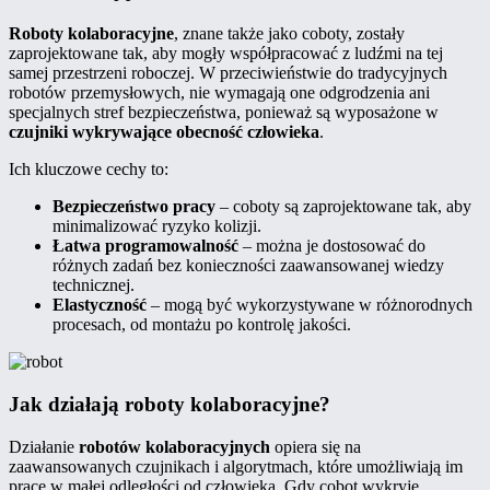
Roboty kolaboracyjne
, znane także jako coboty, zostały
zaprojektowane tak, aby mogły współpracować z ludźmi na tej
samej przestrzeni roboczej. W przeciwieństwie do tradycyjnych
robotów przemysłowych, nie wymagają one odgrodzenia ani
specjalnych stref bezpieczeństwa, ponieważ są wyposażone w
czujniki wykrywające obecność człowieka
.
Ich kluczowe cechy to:
Bezpieczeństwo pracy
– coboty są zaprojektowane tak, aby
minimalizować ryzyko kolizji.
Łatwa programowalność
– można je dostosować do
różnych zadań bez konieczności zaawansowanej wiedzy
technicznej.
Elastyczność
– mogą być wykorzystywane w różnorodnych
procesach, od montażu po kontrolę jakości.
Jak działają roboty kolaboracyjne?
Działanie
robotów kolaboracyjnych
opiera się na
zaawansowanych czujnikach i algorytmach, które umożliwiają im
pracę w małej odległości od człowieka. Gdy cobot wykryje