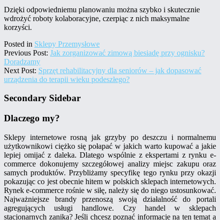
Dzięki odpowiedniemu planowaniu można szybko i skutecznie
wdrożyć roboty kolaboracyjne, czerpiąc z nich maksymalne
korzyści.
Posted in
Sklepy Przemysłowe
Previous Post:
Jak zorganizować zimową biesiadę przy ognisku?
Doradzamy
Next Post:
Sprzęt rehabilitacyjny dla seniorów – jak dopasować
urządzenia do terapii wieku podeszłego?
Secondary Sidebar
Dlaczego my?
Sklepy internetowe rosną jak grzyby po deszczu i normalnemu
użytkownikowi ciężko się połapać w jakich warto kupować a jakie
lepiej omijać z daleka. Dlatego wspólnie z ekspertami z rynku e-
commerce dokonujemy szczegółowej analizy miejsc zakupu oraz
samych produktów. Przybliżamy specyfikę tego rynku przy okazji
pokazując co jest obecnie hitem w polskich sklepach internetowych.
Rynek e-commerce rośnie w siłę, należy się do niego ustosunkować.
Najważniejsze brandy przenoszą swoją działalność do portali
agregujących usługi handlowe. Czy handel w sklepach
stacjonarnych zanika? Jeśli chcesz poznać informacje na ten temat a