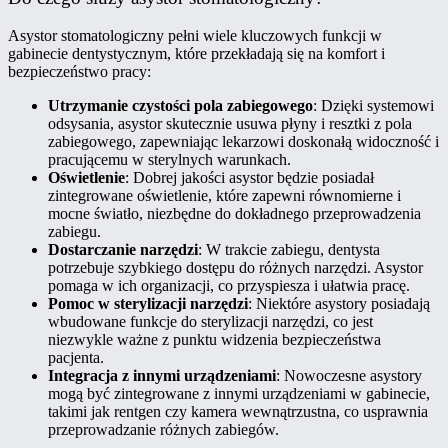
Asystor stomatologiczny pełni wiele kluczowych funkcji w
gabinecie dentystycznym, które przekładają się na komfort i
bezpieczeństwo pracy:
Utrzymanie czystości pola zabiegowego
: Dzięki systemowi
odsysania, asystor skutecznie usuwa płyny i resztki z pola
zabiegowego, zapewniając lekarzowi doskonałą widoczność i
pracującemu w sterylnych warunkach.
Oświetlenie
: Dobrej jakości asystor będzie posiadał
zintegrowane oświetlenie, które zapewni równomierne i
mocne światło, niezbędne do dokładnego przeprowadzenia
zabiegu.
Dostarczanie narzędzi
: W trakcie zabiegu, dentysta
potrzebuje szybkiego dostępu do różnych narzędzi. Asystor
pomaga w ich organizacji, co przyspiesza i ułatwia pracę.
Pomoc w sterylizacji narzędzi
: Niektóre asystory posiadają
wbudowane funkcje do sterylizacji narzędzi, co jest
niezwykle ważne z punktu widzenia bezpieczeństwa
pacjenta.
Integracja z innymi urządzeniami
: Nowoczesne asystory
mogą być zintegrowane z innymi urządzeniami w gabinecie,
takimi jak rentgen czy kamera wewnątrzustna, co usprawnia
przeprowadzanie różnych zabiegów.