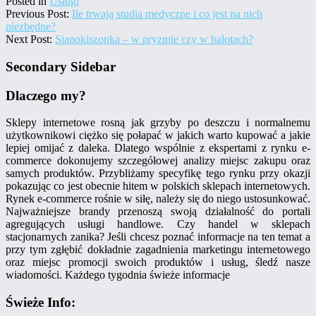
Posted in
Usługi
Previous Post:
Ile trwają studia medyczne i co jest na nich
niezbędne?
Next Post:
Sianokiszonka – w pryzmie czy w balotach?
Secondary Sidebar
Dlaczego my?
Sklepy internetowe rosną jak grzyby po deszczu i normalnemu
użytkownikowi ciężko się połapać w jakich warto kupować a jakie
lepiej omijać z daleka. Dlatego wspólnie z ekspertami z rynku e-
commerce dokonujemy szczegółowej analizy miejsc zakupu oraz
samych produktów. Przybliżamy specyfikę tego rynku przy okazji
pokazując co jest obecnie hitem w polskich sklepach internetowych.
Rynek e-commerce rośnie w siłę, należy się do niego ustosunkować.
Najważniejsze brandy przenoszą swoją działalność do portali
agregujących usługi handlowe. Czy handel w sklepach
stacjonarnych zanika? Jeśli chcesz poznać informacje na ten temat a
przy tym zgłębić dokładnie zagadnienia marketingu internetowego
oraz miejsc promocji swoich produktów i usług, śledź nasze
wiadomości. Każdego tygodnia świeże informacje
Świeże Info: