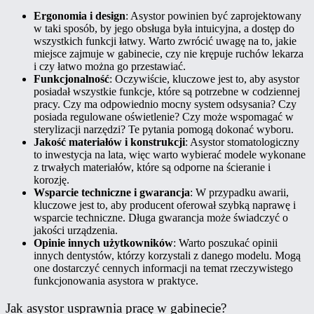
Ergonomia i design
: Asystor powinien być zaprojektowany
w taki sposób, by jego obsługa była intuicyjna, a dostęp do
wszystkich funkcji łatwy. Warto zwrócić uwagę na to, jakie
miejsce zajmuje w gabinecie, czy nie krępuje ruchów lekarza
i czy łatwo można go przestawiać.
Funkcjonalność
: Oczywiście, kluczowe jest to, aby asystor
posiadał wszystkie funkcje, które są potrzebne w codziennej
pracy. Czy ma odpowiednio mocny system odsysania? Czy
posiada regulowane oświetlenie? Czy może wspomagać w
sterylizacji narzędzi? Te pytania pomogą dokonać wyboru.
Jakość materiałów i konstrukcji
: Asystor stomatologiczny
to inwestycja na lata, więc warto wybierać modele wykonane
z trwałych materiałów, które są odporne na ścieranie i
korozję.
Wsparcie techniczne i gwarancja
: W przypadku awarii,
kluczowe jest to, aby producent oferował szybką naprawę i
wsparcie techniczne. Długa gwarancja może świadczyć o
jakości urządzenia.
Opinie innych użytkowników
: Warto poszukać opinii
innych dentystów, którzy korzystali z danego modelu. Mogą
one dostarczyć cennych informacji na temat rzeczywistego
funkcjonowania asystora w praktyce.
Jak asystor usprawnia pracę w gabinecie?