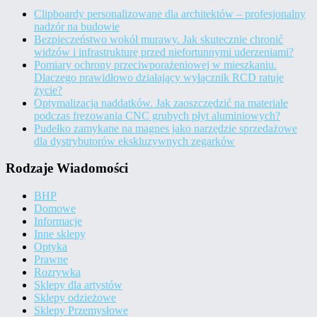
Clipboardy personalizowane dla architektów – profesjonalny
nadzór na budowie
Bezpieczeństwo wokół murawy. Jak skutecznie chronić
widzów i infrastrukturę przed niefortunnymi uderzeniami?
Pomiary ochrony przeciwporażeniowej w mieszkaniu.
Dlaczego prawidłowo działający wyłącznik RCD ratuje
życie?
Optymalizacja naddatków. Jak zaoszczędzić na materiale
podczas frezowania CNC grubych płyt aluminiowych?
Pudełko zamykane na magnes jako narzędzie sprzedażowe
dla dystrybutorów ekskluzywnych zegarków
Rodzaje Wiadomości
BHP
Domowe
Informacje
Inne sklepy
Optyka
Prawne
Rozrywka
Sklepy dla artystów
Sklepy odzieżowe
Sklepy Przemysłowe