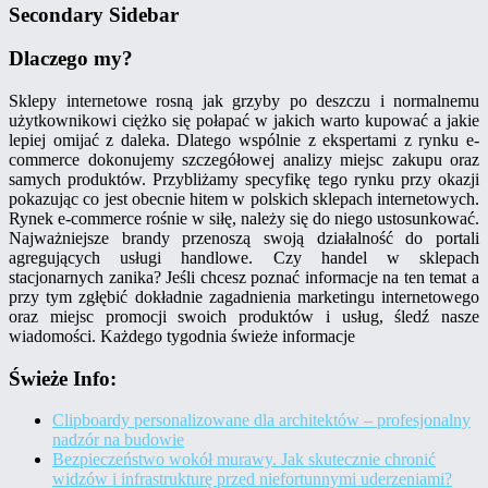
Secondary Sidebar
Dlaczego my?
Sklepy internetowe rosną jak grzyby po deszczu i normalnemu
użytkownikowi ciężko się połapać w jakich warto kupować a jakie
lepiej omijać z daleka. Dlatego wspólnie z ekspertami z rynku e-
commerce dokonujemy szczegółowej analizy miejsc zakupu oraz
samych produktów. Przybliżamy specyfikę tego rynku przy okazji
pokazując co jest obecnie hitem w polskich sklepach internetowych.
Rynek e-commerce rośnie w siłę, należy się do niego ustosunkować.
Najważniejsze brandy przenoszą swoją działalność do portali
agregujących usługi handlowe. Czy handel w sklepach
stacjonarnych zanika? Jeśli chcesz poznać informacje na ten temat a
przy tym zgłębić dokładnie zagadnienia marketingu internetowego
oraz miejsc promocji swoich produktów i usług, śledź nasze
wiadomości. Każdego tygodnia świeże informacje
Świeże Info:
Clipboardy personalizowane dla architektów – profesjonalny
nadzór na budowie
Bezpieczeństwo wokół murawy. Jak skutecznie chronić
widzów i infrastrukturę przed niefortunnymi uderzeniami?