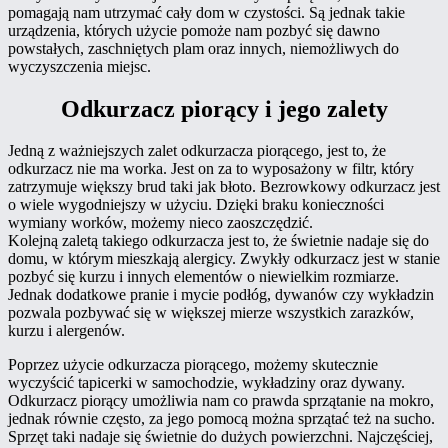
pomagają nam utrzymać cały dom w czystości. Są jednak takie
urządzenia, których użycie pomoże nam pozbyć się dawno
powstałych, zaschniętych plam oraz innych, niemożliwych do
wyczyszczenia miejsc.
Odkurzacz piorący i jego zalety
Jedną z ważniejszych zalet odkurzacza piorącego, jest to, że
odkurzacz nie ma worka. Jest on za to wyposażony w filtr, który
zatrzymuje większy brud taki jak błoto. Bezrowkowy odkurzacz jest
o wiele wygodniejszy w użyciu. Dzięki braku konieczności
wymiany worków, możemy nieco zaoszczędzić.
Kolejną zaletą takiego odkurzacza jest to, że świetnie nadaje się do
domu, w którym mieszkają alergicy. Zwykły odkurzacz jest w stanie
pozbyć się kurzu i innych elementów o niewielkim rozmiarze.
Jednak dodatkowe pranie i mycie podłóg, dywanów czy wykładzin
pozwala pozbywać się w większej mierze wszystkich zarazków,
kurzu i alergenów.
Poprzez użycie odkurzacza piorącego, możemy skutecznie
wyczyścić tapicerki w samochodzie, wykładziny oraz dywany.
Odkurzacz piorący umożliwia nam co prawda sprzątanie na mokro,
jednak równie często, za jego pomocą można sprzątać też na sucho.
Sprzęt taki nadaje się świetnie do dużych powierzchni. Najczęściej,