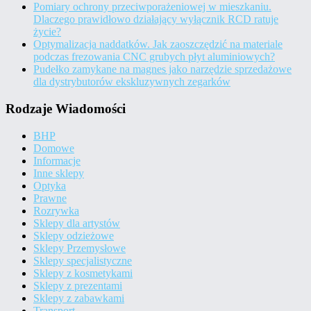
Pomiary ochrony przeciwporażeniowej w mieszkaniu.
Dlaczego prawidłowo działający wyłącznik RCD ratuje
życie?
Optymalizacja naddatków. Jak zaoszczędzić na materiale
podczas frezowania CNC grubych płyt aluminiowych?
Pudełko zamykane na magnes jako narzędzie sprzedażowe
dla dystrybutorów ekskluzywnych zegarków
Rodzaje Wiadomości
BHP
Domowe
Informacje
Inne sklepy
Optyka
Prawne
Rozrywka
Sklepy dla artystów
Sklepy odzieżowe
Sklepy Przemysłowe
Sklepy specjalistyczne
Sklepy z kosmetykami
Sklepy z prezentami
Sklepy z zabawkami
Transport