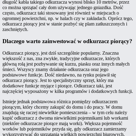
długość kabla takiego odkurzacza wynosi blisko 10 metrów, przez
co można sprzątać cały dom używając jednego gniazdka. Dość
często, odkurzacz taki stosowany jest również w miejscach o
ogromnej powierzchni, np. w halach czy w zakładach. Oprócz tego,
odkurzacz piorący jest w stanie pozbyć się plam zatłuszczonych i
zaschniętych.
Dlaczego warto zainwestować w odkurzacz piorący?
Odkurzacz piorący, jest dziś szczególnie popularny. Znaczna
większość z nas, zna zwykłe, tradycyjne odkurzacze, których
główną rolą jest pozbywanie się kurzu, piasku oraz innych małych
śmieci. Wszyscy znamy działanie odkurzacza oraz jego
podstawowe funkcje. Dość niedawno, na rynku pojawił się
odkurzacz piorący. Jest to specjalistyczny sprzęt, który ma
dodatkowe funkcje myjące i piorące. Odkurzacz taki, jest
najczęściej wyposażony w kilka programów i dodatkowych funkcji.
Istnieje jednak podstawowa różnica pomiędzy odkurzaczem
piorącym, który chcemy zakupić do domu i do pracy. W domu
znajdują się raczej niewielkie pomieszczenia – w tym celu należy
kupić odkurzacz z dwoma niewielkimi pojemnikami lub workami
(niektóre odkurzacze piorące mają worki). Większa pojemność
worków lub pojemników przyda się, gdy odkurzacz zamierzamy
wykorzystywać do sprzątania wielkich powierzchni biurowych,