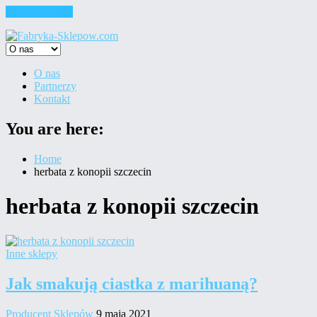
Skip to content
O nas
Partnerzy
Kontakt
You are here:
Home
herbata z konopii szczecin
herbata z konopii szczecin
Inne sklepy
Jak smakują ciastka z marihuaną?
Producent Sklepów
9 maja 2021